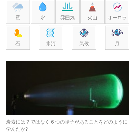
雹
水
雰囲気
火山
オーロラ
石
氷河
気候
月
炭素には 7 ではなく 6 つの陽子があることをどのように
学んだか?