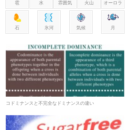
雹
水
雰囲気
火山
オーロラ
石
氷河
気候
月
コドミナンスと不完全なドミナンスの違い