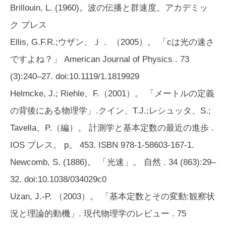
Brillouin, L. (1960)。波の伝播と群速度。アカデミッ
ク プレス
Ellis, G.F.R.;ウザン、Ｊ． （2005）。 「cは光の速さ
ですよね？」
American Journal of Physics
. 73
(3):240–27. doi:10.1119/1.1819929
Helmcke, J.; Riehle、F.（2001）。 「メートルの定義
の背後にある物理学」.クイン、T.J.;レシュッタ、S.;
Tavella、P.（編）。
計測学と基本定数の最近の進歩
.
IOS プレス。 p。 453. ISBN 978-1-58603-167-1.
Newcomb, S. (1886)。 「光速」。
自然
. 34 (863):29–
32. doi:10.1038/034029c0
Uzan, J.-P. （2003）。 「基本定数とその変動:観察状
況と理論的動機」.
現代物理学のレビュー
. 75