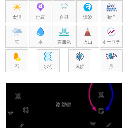
太陽
地震
台風
津波
海洋
雹
水
雰囲気
火山
オーロラ
石
氷河
気候
月