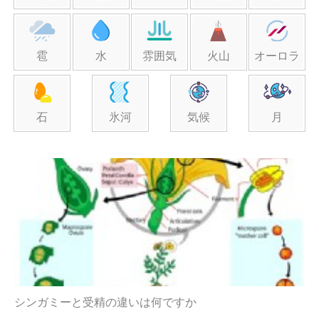
雹
水
雰囲気
火山
オーロラ
石
氷河
気候
月
シンガミーと受精の違いは何ですか