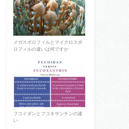
メガスポロフィルとマイクロスポ
ロフィルの違いは何ですか
フコイダンとフコキサンチンの違
い