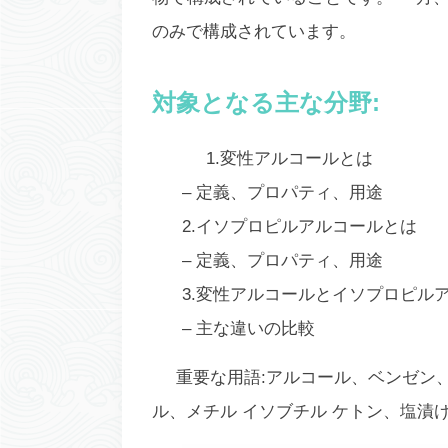
のみで構成されています。
対象となる主な分野:
1.変性アルコールとは
– 定義、プロパティ、用途
2.イソプロピルアルコールとは
– 定義、プロパティ、用途
3.変性アルコールとイソプロピル
– 主な違いの比較
重要な用語:アルコール、ベンゼン
ル、メチル イソブチル ケトン、塩漬