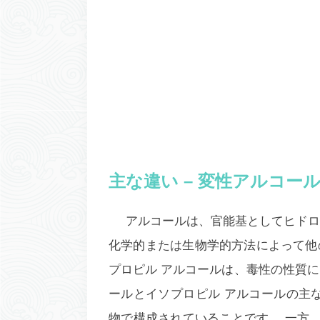
主な違い – 変性アルコー
アルコールは、官能基としてヒドロキ
化学的または生物学的方法によって他
プロピル アルコールは、毒性の性質に
ールとイソプロピル アルコールの主
物で構成されている
ことです。 一方