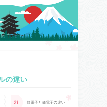
ルの違い
価電子と価電子の違い