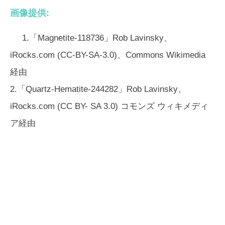
画像提供:
1.「Magnetite-118736」Rob Lavinsky、
iRocks.com (CC-BY-SA-3.0)、Commons Wikimedia
経由
2.「Quartz-Hematite-244282」Rob Lavinsky、
iRocks.com (CC BY- SA 3.0) コモンズ ウィキメディ
ア経由