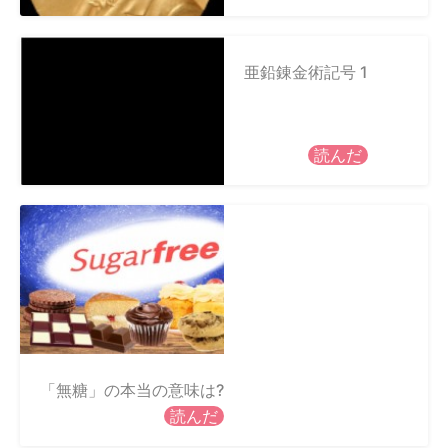
亜鉛錬金術記号 1
読んだ
「無糖」の本当の意味は?
読んだ