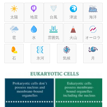
太陽
地震
台風
津波
海洋
雹
水
雰囲気
火山
オーロラ
石
氷河
気候
月