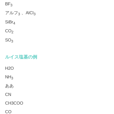
BF
3
アルフ
、AlCl
3
3
SiBr
4
CO
2
SO
3
ルイス塩基の例
H2O
NH
3
ああ
CN
CH3COO
CO