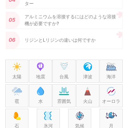
ター
アルミニウムを溶接するにはどのような溶接
機が必要ですか?
リジンとLリジンの違いは何ですか
太陽
地震
台風
津波
海洋
雹
水
雰囲気
火山
オーロラ
石
氷河
気候
月