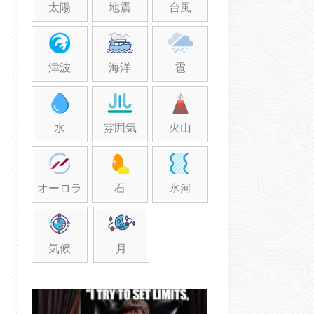
太陽
地震
台風
津波
海洋
雹
水
雰囲気
火山
オーロラ
石
氷河
気候
月