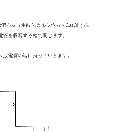
の消石灰（水酸化カルシウム - Ca(OH)
).
2
電管を収容する栓で閉じます。
ス放電管の端に持っていきます。