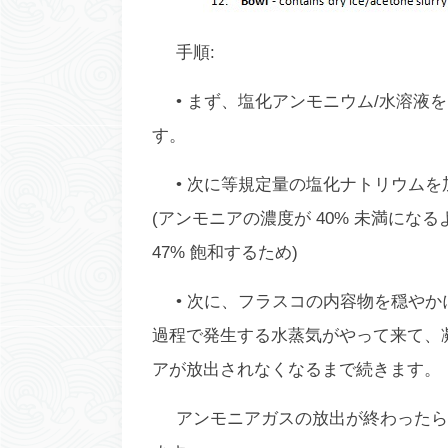
手順:
• まず、塩化アンモニウム/水溶液を
す。
• 次に等規定量の塩化ナトリウム
(アンモニアの濃度が 40% 未満にな
47% 飽和するため)
• 次に、フラスコの内容物を穏や
過程で発生する水蒸気がやって来て、
アが放出されなくなるまで続きます。
アンモニアガスの放出が終わったら