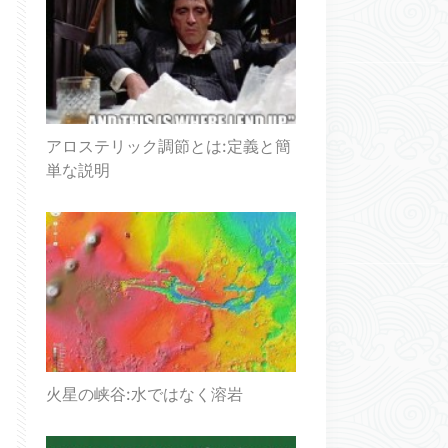
アロステリック調節とは:定義と簡
単な説明
火星の峡谷:水ではなく溶岩