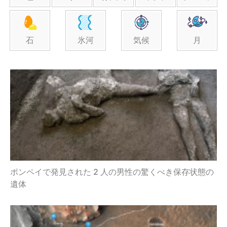
石
氷河
気候
月
ポンペイで発見された 2 人の男性の驚くべき保存状態の
遺体