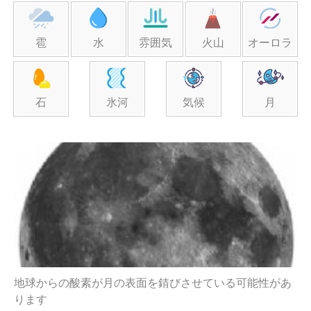
雹
水
雰囲気
火山
オーロラ
石
氷河
気候
月
地球からの酸素が月の表面を錆びさせている可能性があ
ります